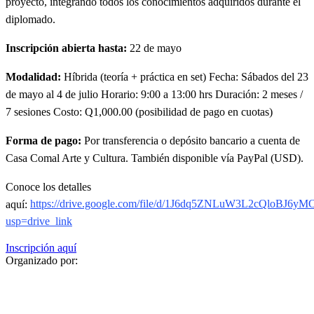
proyecto, integrando todos los conocimientos adquiridos durante el
diplomado.
Inscripción abierta hasta:
22 de mayo
Modalidad:
Híbrida (teoría + práctica en set) Fecha: Sábados del 23
de mayo al 4 de julio Horario: 9:00 a 13:00 hrs Duración: 2 meses /
7 sesiones Costo: Q1,000.00 (posibilidad de pago en cuotas)
Forma de pago:
Por transferencia o depósito bancario a cuenta de
Casa Comal Arte y Cultura. También disponible vía PayPal (USD).
Conoce los detalles
aquí:
https://drive.google.com/file/d/1J6dq5ZNLuW3L2cQloBJ6y
usp=drive_link
Inscripción aquí
Organizado por: